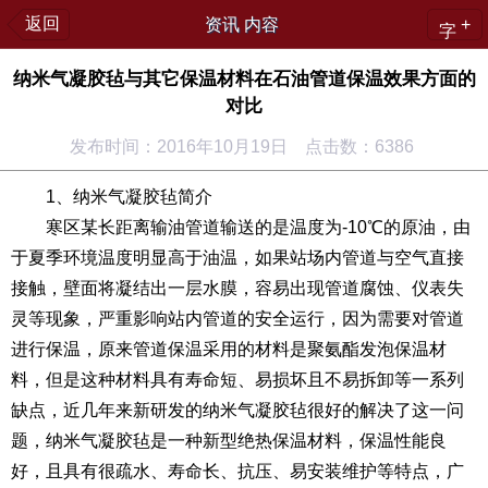
返回
资讯 内容
+
字
纳米气凝胶毡与其它保温材料在石油管道保温效果方面的
对比
发布时间：2016年10月19日 点击数：6386
1、纳米气凝胶毡简介
寒区某长距离输油管道输送的是温度为-10℃的原油，由
于夏季环境温度明显高于油温，如果站场内管道与空气直接
接触，壁面将凝结出一层水膜，容易出现管道腐蚀、仪表失
灵等现象，严重影响站内管道的安全运行，因为需要对管道
进行保温，原来管道保温采用的材料是聚氨酯发泡保温材
料，但是这种材料具有寿命短、易损坏且不易拆卸等一系列
缺点，近几年来新研发的纳米气凝胶毡很好的解决了这一问
题，纳米气凝胶毡是一种新型绝热保温材料，保温性能良
好，且具有很疏水、寿命长、抗压、易安装维护等特点，广